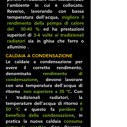
l'ambiente in cui è collocato.
Reverso, lavorando con bassa
temperatura dell'acqua,
migliora il
rendimento della pompa di calore
del 30-40 %
ed ha prestazioni
superiori di
3-4 volte ai tradizionali
radiatori
sia in ghisa che ferro o
alluminio .
CALDAIA A CONDENSAZIONE
Le caldaie a condensazione per
avere il corretto rendimento,
denominato
rendimento di
condensazione
, devono lavorare
con una temperatura dell'acqua di
ritorno
non superiore a 35 °C
. Con
i tradizionali radiatori, la
temperature dell'acqua di ritorno
è
50 °C
e questo fa
perdere il
beneficio della condensazione
, in
pratica la nuova caldaia
consuma