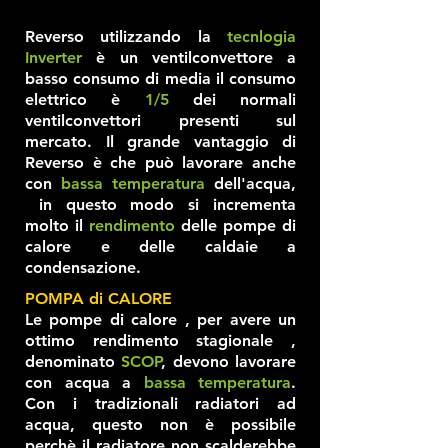
Reverso utilizzando la
tecnlogia
Inverter
è un ventilconvettore a
basso consumo di media il consumo
elettrico è
1/5
dei normali
ventilconvettori presenti sul
mercato. Il grande vantaggio di
Reverso è che può lavorare anche
con
bassa temperatura
dell'acqua,
in questo modo si incrementa
molto il
rendimento
delle pompe di
calore e delle caldaie a
condensazione.
POMPA di CALORE
Le pompe di calore , per avere un
ottimo rendimento stagionale ,
denominato
SCOP
, devono lavorare
con acqua a
bassa temperatura
.
Con i tradizionali radiatori ad
acqua, questo non è possibile
perchè il radiatore non scalderebbe