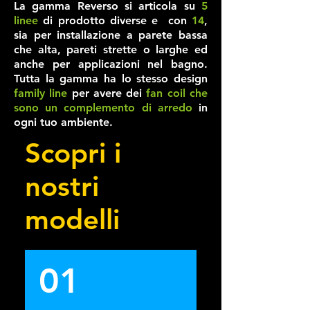
La gamma Reverso si articola su
5
funzionamento
delle pompe di
tempo di ritorno
dei macchinari e
linee
di prodotto diverse e con
14
,
dell'impianto .
rilancio ai fan coil .
dell'investimento .
quando necessario
sia per installazione a parete bassa
una stima dei costi
che alta, pareti strette o larghe ed
per l'esecuzione dei
anche per applicazioni nel bagno.
lavori . I costi della
Tutta la gamma ha lo stesso design
manodopera ,
family line
per avere dei
fan coil che
sono un complemento di arredo
ovviamente sono una
in
ogni tuo ambiente.
stima in quanto
dipendono dallo
Scopri i
stato di fatto
dell'immobile e
nostri
dell'impianto e dagli
artigiani che operano
modelli
in cantiere .
01