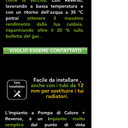
come la vecchia
. Con Reverso,
lavorando a bassa temperatura e
con un ritorno dell'acqua a 35 °C
potrai
ottenere il massimo
rendimento dalla tua caldaia,
risparmiando oltre il 20 % sulla
bolletta del gas .
VOGLIO ESSERE CONTATTATO
Facile da installare ,
anche con i tubi da
12
mm per sostituire i tui
radiatori.
L'impianto a Pompa di Calore +
Reverso, è un i
mpianto molto
semplice
dal punto di vista