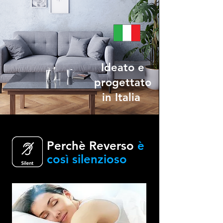
Ideato e
progettato
in Italia
Perchè Reverso
è
così silenzioso