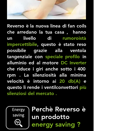
Reverso è la nuova linea di fan coils
che arredano la tua casa , hanno
un livello di
rumoroistà
impercettibile
, questo è stato reso
possibile grazie alla ventola
tangenziale con
speciale profilo
in
alluminio ed al motore
DC Inverter
che riduce i giri anche sotto i 400
rpm . La silenziosità alla minima
velocità è intorno ai
20 db(A)
e
questo li rende i ventilconvettori
più
silenziosi del mercato .
Perchè Reverso è
un prodotto
energy saving ?