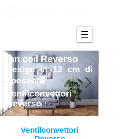
fan coil Reverso
Design in 12 cm di
spessore
ventilconvettori
Reverso
Ventilconvettori
Reverso