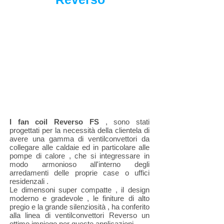
I fan coil Reverso FS
, sono stati
progettati per la necessità della clientela di
avere una gamma di ventilconvettori da
collegare alle caldaie ed in particolare alle
pompe di calore , che si integressare in
modo armonioso all'interno degli
arredamenti delle proprie case o uffici
residenzali .
Le dimensoni super compatte , il design
moderno e gradevole , le finiture di alto
pregio e la grande silenziosità , ha conferito
alla linea di ventilconvettori Reverso un
ottimo impiego per queste applicazioni .