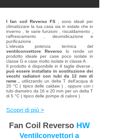
Reverso SM
I fan coil Reverso FS
, sono ideali per
climatizzare la tua casa sia in estate che in
inverno , le varie funzioni , riscaldamento ,
raffrescamento , deumidicazione e
purificazione .
L'elevata potenza termica del
ventilconvettore Reverso
lo rende un
prodotto ideale per case poco isolate in
classe G e case molto isolate in classe A .
Il prodotto è disponibile in 4 taglie diverse ,
può essere installato in sostituzione dei
vecchi radiatori con tubi da 12 mm di
rame ,
utilizzando un delta T dell'acqua di
20 °C ( tipico delle caldaie ) , oppure con i
tubi diametro da 16 e 20 mm per un delta T
di 5 °C ( tipico delle pompe di calore ) .
Scopri di più >
Fan Coil Reverso
HW
Ventilconvettori a