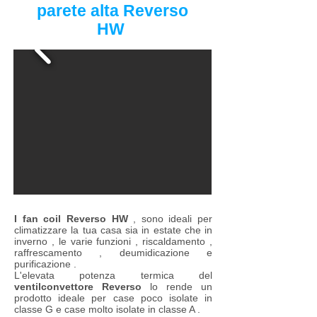
parete alta Reverso
HW
I fan coil Reverso HW
, sono ideali per
climatizzare la tua casa sia in estate che in
inverno , le varie funzioni , riscaldamento ,
raffrescamento , deumidicazione e
purificazione .
L'elevata potenza termica del
ventilconvettore Reverso
lo rende un
prodotto ideale per case poco isolate in
classe G e case molto isolate in classe A .