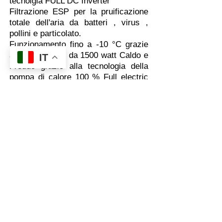
tecnolgia FULL DC Inverter
Filtrazione ESP per la pruificazione
totale dell'aria da batteri , virus ,
pollini e particolato.
Funzionamento fino a -10 °C grazie
al PTC booster da 1500 watt Caldo e
IT
Freddo grazie alla tecnologia della
pompa di calore 100 % Full electric
.Design superslim , solo 16 cm di
spessore