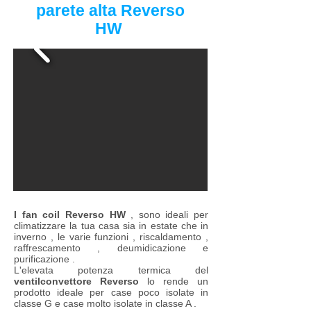
parete alta Reverso
HW
I fan coil Reverso HW
, sono ideali per
climatizzare la tua casa sia in estate che in
inverno , le varie funzioni , riscaldamento ,
raffrescamento , deumidicazione e
purificazione .
L'elevata potenza termica del
ventilconvettore Reverso
lo rende un
prodotto ideale per case poco isolate in
classe G e case molto isolate in classe A .