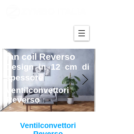
fan coil Reverso
Design in 12 cm di
spessore
ventilconvettori
Reverso
Ventilconvettori
Reverso