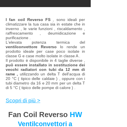
Reverso SM
I fan coil Reverso FS
, sono ideali per
climatizzare la tua casa sia in estate che in
inverno , le varie funzioni , riscaldamento ,
raffrescamento , deumidicazione e
purificazione .
L'elevata potenza termica del
ventilconvettore Reverso
lo rende un
prodotto ideale per case poco isolate in
classe G e case molto isolate in classe A .
Il prodotto è disponibile in 4 taglie diverse ,
può essere installato in sostituzione dei
vecchi radiatori con tubi da 12 mm di
rame ,
utilizzando un delta T dell'acqua di
20 °C ( tipico delle caldaie ) , oppure con i
tubi diametro da 16 e 20 mm per un delta T
di 5 °C ( tipico delle pompe di calore ) .
Scopri di più >
Fan Coil Reverso
HW
Ventilconvettori a