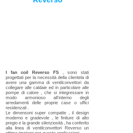
I fan coil Reverso FS
, sono stati
progettati per la necessità della clientela di
avere una gamma di ventilconvettori da
collegare alle caldaie ed in particolare alle
pompe di calore , che si integressare in
modo armonioso all'interno degli
arredamenti delle proprie case o uffici
residenzali .
Le dimensoni super compatte , il design
moderno e gradevole , le finiture di alto
pregio e la grande silenziosità , ha conferito
alla linea di ventilconvettori Reverso un
ottimo impiego per queste applicazioni .