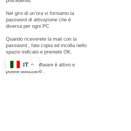
precedente;
Nel giro di un’ora vi forniamo la
password di attivazione che è
diversa per ogni PC
Quando riceverete la mail con la
password , fate copia ed incolla nello
spazio indicato e premete OK.
IT
Ora il vostro software è attivo e
potete utilizzarlo .
BUON LAVORO
Dal Team Tecnico Zymbo Italia
Zymbo Italia S.r.l.